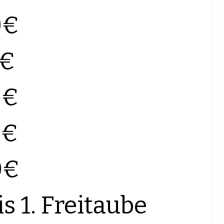
0€
0€
0€
0€
0€
is 1. Freitaube