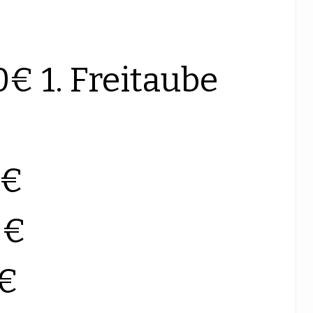
€ 1. Freitaube
0€
0€
0€