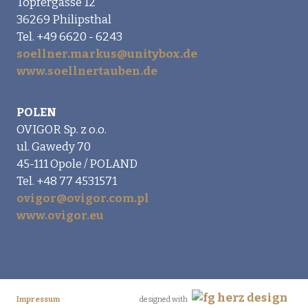
Töpfergasse 12
36269 Philipsthal
Tel. +49 6620 - 6243
soellner.markus@unitybox.de
www.soellnertauben.de
POLEN
OVIGOR Sp. z o.o.
ul. Gawedy 70
45-111 Opole / POLAND
Tel. +48 77 4531571
ovigor@ovigor.com.pl
www.ovigor.eu
·
Impressum
designed with