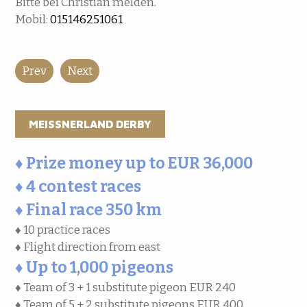
Bitte bei Christian melden.
Mobil:
015146251061
Prev
Next
MEISSNERLAND DERBY
♦ Prize money up to EUR 36,000
♦ 4 contest races
♦ Final race 350 km
♦ 10 practice races
♦ Flight direction from east
♦ Up to 1,000 pigeons
♦ Team of 3 + 1 substitute pigeon EUR 240
♦ Team of 5 + 2 substitute pigeons EUR 400