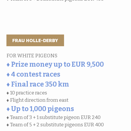
FRAU HOLLE-DERBY
FOR WHITE PIGEONS
♦ Prize money up to EUR 9,500
♦ 4 contest races
♦ Final race 350 km
♦ 10 practice races
♦ Flight direction from east
♦ Up to 1,000 pigeons
♦ Team of 3 + 1 substitute pigeon EUR 240
♦ Team of 5 + 2 substitute pigeons EUR 400